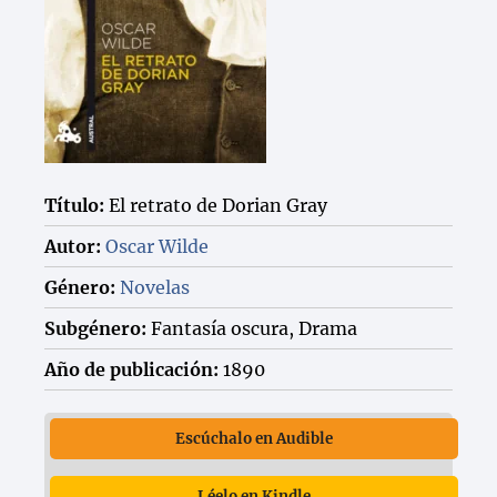
Título:
El retrato de Dorian Gray
Autor:
Oscar Wilde
Género:
Novelas
Subgénero:
Fantasía oscura, Drama
Año de publicación:
1890
Escúchalo en Audible
Léelo en Kindle