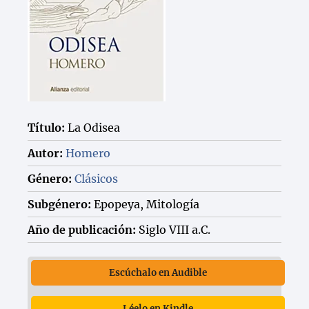
Título:
La Odisea
Autor:
Homero
Género:
Clásicos
Subgénero:
Epopeya, Mitología
Año de publicación:
Siglo VIII a.C.
Escúchalo en Audible
Léelo en Kindle