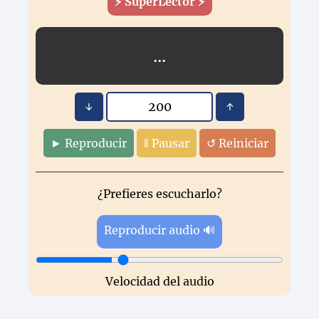
⚡️ SuperLector ⚡️
...
↓
↑
► Reproducir
‖ Pausar
↺ Reiniciar
¿Prefieres escucharlo?
Reproducir audio 🔊
Velocidad del audio