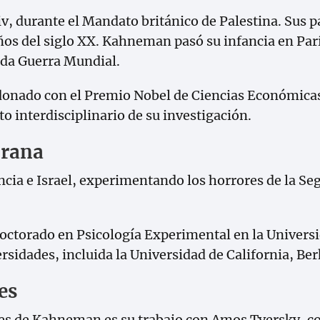
iv, durante el Mandato británico de Palestina. Sus p
os del siglo XX. Kahneman pasó su infancia en París
nda Guerra Mundial.
onado con el Premio Nobel de Ciencias Económicas e
o interdisciplinario de su investigación.
prana
cia e Israel, experimentando los horrores de la S
doctorado en Psicología Experimental en la Univers
rsidades, incluida la Universidad de California, Ber
es
s de Kahneman es su trabajo con Amos Tversky, con 